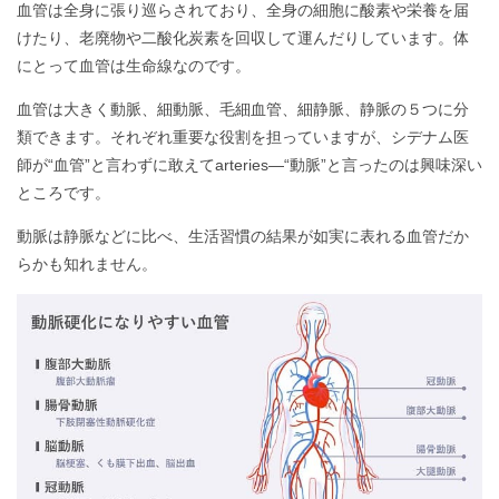
血管は全身に張り巡らされており、全身の細胞に酸素や栄養を届
けたり、老廃物や二酸化炭素を回収して運んだりしています。体
にとって血管は生命線なのです。
血管は大きく動脈、細動脈、毛細血管、細静脈、静脈の５つに分
類できます。それぞれ重要な役割を担っていますが、シデナム医
師が“血管”と言わずに敢えてarteries―“動脈”と言ったのは興味深い
ところです。
動脈は静脈などに比べ、生活習慣の結果が如実に表れる血管だか
らかも知れません。