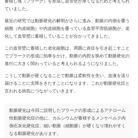
蓄積し塊（プラーク）を形成し血管壁が厚くなるためと考えられ
ていました。
最近の研究では動脈硬化の解明がさらに進み、動脈の内側を覆う
細胞（内皮細胞）や内皮細胞を覆っている血管平滑筋細胞が、老
化して血管壁に蓄積していることが分かってきました。
この血管壁に蓄積した老化細胞は、周囲に炎症を引き起こすこと
でプラークの形成に拍車をかけ、動脈の内腔を狭めて動脈硬化の
進行に大きく関わっていると考えられるようになりました。
こうして動脈が硬くなることで動脈は柔軟性を失い、血液を送り
届けることに支障をきたすことになります。これが動脈硬化症と
言われる病気につながっていきます。
動脈硬化は今回ご説明したプラークの形成によるアテローム
性動脈硬化症の他に、カルシウムが蓄積するメンケベルク内
側石灰化硬化症、細い動脈（細動脈）が硬くなり壊れやすく
なる動脈硬化があります。