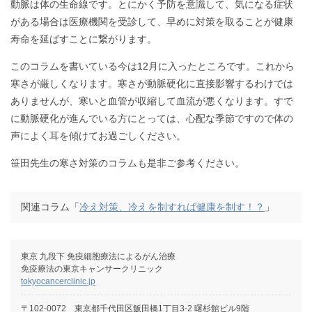
動脈は体の生命線です。とにかく予防を意識して、気になる症状
がある場合は医療機関を受診して、早めに対策を取ることが健康
寿命を延ばすことに繋がります。
このコラムを書いている今は12月に入ったところです。これから
寒さが厳しくなります。寒さが動脈硬化に直接影響するわけでは
ありませんが、寒いと血管が収縮して血流が悪くなります。すで
に動脈硬化が進んでいる方にとっては、心配な季節ですので体の
声によく耳を傾けてお過ごしください。
笹田先生の寒さ対策のコラムも是非ご参考ください。
関連コラム「
冷え対策、冷えを制すれば健康を制す！？
」
東京 九段下 免疫細胞療法によるがん治療
免疫療法の東京キャンサークリニック
tokyocancerclinic.jp
〒102-0072 東京都千代田区飯田橋1丁目3-2 曙杉館ビル9階