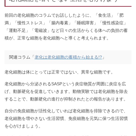
前回の老化細胞のコラムでお話ししたように、「食生活」「肥
満」「慢性ストレス」「腸内毒素」「睡眠障害」「慢性感染症」
「運動不足」「電磁波」など日々の生活からくる体への負担の蓄
積が、正常な細胞を老化細胞へと導くと考えられます。
関連コラム「
老化は老化細胞の蓄積から始まる!?
」
老化細胞は体にとっては正常ではない、異常な細胞です。
老化細胞から分泌されるSASPという炎症物質が周囲に炎症を広
げ、動脈硬化を促進していきます。動物実験では老化細胞を除去
することで、動脈硬化の進行が抑制されたとの報告があります。
自分の免疫細胞が活性化していれば老化細胞を排除できるので、
老化細胞を増やさない生活習慣、免疫細胞を元気に保つ生活習慣
を心がけましょう。