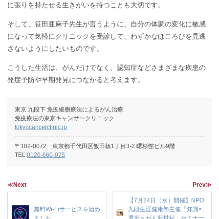
に張りを持たせる生きがいを持つことも大切です。
そして、笹田亜麻子先生が言うように、自分の体調の変化に敏感
になって気軽にクリニックを受診して、わずかなほころびを見逃
さないようにしたいものです。
こうした生活は、がんだけでなく、認知症などさまざまな疾患の
発症予防や早期発見につながると考えます。
東京 九段下 免疫細胞療法によるがん治療
免疫療法の東京キャンサークリニック
tokyocancerclinic.jp
〒102-0072 東京都千代田区飯田橋1丁目3-2 曙杉館ビル9階
TEL:
0120-660-075
≪Next
Prev≫
【7月24日（水）開催】NPO
無料Wi-Fiサービスを始め
九段生涯健康塾主催「知識×
ました。
選択＝がん新世紀」セミナー