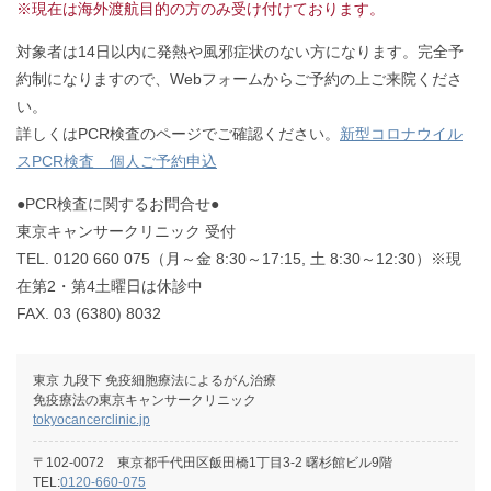
※現在は海外渡航目的の方のみ受け付けております。
対象者は14日以内に発熱や風邪症状のない方になります。完全予
約制になりますので、Webフォームからご予約の上ご来院くださ
い。
詳しくはPCR検査のページでご確認ください。
新型コロナウイル
スPCR検査 個人ご予約申込
●PCR検査に関するお問合せ●
東京キャンサークリニック 受付
TEL. 0120 660 075（月～金 8:30～17:15, 土 8:30～12:30）※現
在第2・第4土曜日は休診中
FAX. 03 (6380) 8032
東京 九段下 免疫細胞療法によるがん治療
免疫療法の東京キャンサークリニック
tokyocancerclinic.jp
〒102-0072 東京都千代田区飯田橋1丁目3-2 曙杉館ビル9階
TEL:
0120-660-075