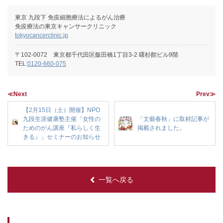
東京 九段下 免疫細胞療法によるがん治療
免疫療法の東京キャンサークリニック
tokyocancerclinic.jp
〒102-0072 東京都千代田区飯田橋1丁目3-2 曙杉館ビル9階
TEL:
0120-660-075
≪Next
Prev≫
【2月15日（土）開催】NPO
九段生涯健康塾主催「女性の
「文藝春秋」に取材記事が
ためのがん講座『私らしく生
掲載されました。
きる』」セミナーのお知らせ
一覧へ戻る