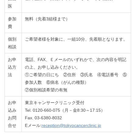
医
参加
無料（先着3組様まで）
費
個別
ご希望者様を対象に、一組10分、先着順となります。
相談
お申
電話、FAX、Ｅメールのいずれかで、次の内容を明記
込方
の上、お申し込みください。
法
①ご希望の日にち ②住所 ③氏名 ④電話番号 ⑤
参加人数 ⑥病名（がんの種類）
⑦個別相談希望の有無
お申
東京キャンサークリニック受付
込み
Tel. 0120-660-075（月－金8:30～17:15）
お問
Fax. 03-6380-8032
合せ
Eメール:
reception@tokyocancerclinic.jp