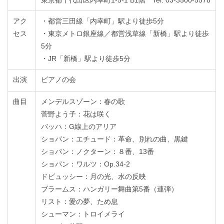
東京都千代田区内幸町1-5-1 B1階 Tel. 03-3500-5578
アク
・都営三田線「内幸町」駅より徒歩5分
セス
・東京メトロ銀座線／都営浅草線「新橋」駅より徒歩
5分
・JR「新橋」駅より徒歩5分
出演
ビアノの会
曲目
メンデルスゾーン：春の歌
菅野よう子：花は咲く
バッハ：G線上のアリア
ショパン：エチュード：革命、別れの曲、黒鍵
ショパン：ノクターン：８番、13番
ショパン：ワルツ：Op.34-2
ドビュッシー：月の光、水の反映
ブラームス：ハンガリー舞曲第5番（連弾）
リスト：愛の夢、ため息
シューマン：トロイメライ