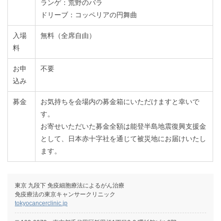
ランゲ：荒野のバラ
ドリーブ：コッペリアの円舞曲
入場
無料（全席自由）
料
お申
不要
込み
募金
お気持ちを会場内の募金箱にいただけますと幸いで
す。
お寄せいただいた募金全額は能登半島地震復興支援金
として、日本赤十字社を通じて被災地にお届けいたし
ます。
東京 九段下 免疫細胞療法によるがん治療
免疫療法の東京キャンサークリニック
tokyocancerclinic.jp