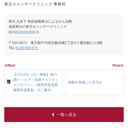
東京キャンサークリニック 事務局
東京 九段下 免疫細胞療法によるがん治療
免疫療法の東京キャンサークリニック
tokyocancerclinic.jp
〒102-0072 東京都千代田区飯田橋1丁目3-2 曙杉館ビル9階
TEL:
0120-660-075
≪Next
Prev≫
【3月10日（日）開催】春の
調べ ～ピアノ名曲チャリティ
細胞を意識した生活を
コンサート～（能登半島地震
復興支援募金）のご案内
一覧へ戻る