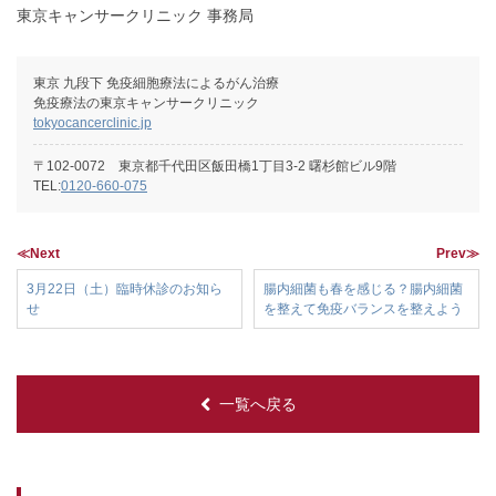
東京キャンサークリニック 事務局
東京 九段下 免疫細胞療法によるがん治療
免疫療法の東京キャンサークリニック
tokyocancerclinic.jp
〒102-0072 東京都千代田区飯田橋1丁目3-2 曙杉館ビル9階
TEL:
0120-660-075
≪Next
Prev≫
3月22日（土）臨時休診のお知ら
腸内細菌も春を感じる？腸内細菌
せ
を整えて免疫バランスを整えよう
一覧へ戻る